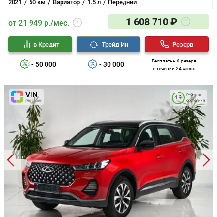
2021
50 км
Вариатор
1.5 л
Передний
1 608 710 ₽
от 21 949 р./мес.
в Кредит
Трейд Ин
Резерв
Бесплатный резерв
- 50 000
- 30 000
в течении 24 часов
Рейтинг
4.9
состояния