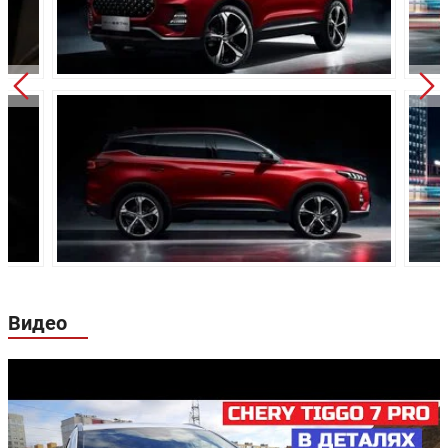
Независимая,
Задняя подвеска:
многорычажная
Дисковые
Передние тормоза:
вентилируемые
Дисковые
Задние тормоза:
невентилируемые
Производство:
Китай
5 лет или 150 000 км
Гарантия:
пробега
Видео