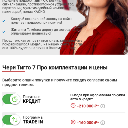
полезные подарки: зимнюю резину,
сигнализацию, противоугонное устройство,
парктроник, мультимедийный комплекс с
навигацией, полис КАСКО.
Каждый оставивший заявку на сайте
получает подарок при покупке!
Жителям Тамбова дорогу до автосалона
оплачиваем полностью!
Перед тем, как отправиться к нам, забронируйте
понравившуюся модель на нашем сайте, и тогда
она 100% будет в наличии к Вашему приезду.
Чери Тигго 7 Про комплектации и цены
Выберите опции покупки и получите скидку согласно своим
предпочтениям:
Выгода при оформлении покупки
Покупка в
авто в кредит
КРЕДИТ
210 000 ₽*
Программа
TRADE IN
160 000 ₽*