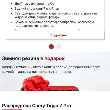
Двойная выхлопная труба
Задний спортивный спойлер
Светодиодная оптика: фары основного света, дневные
ходовые огни, задние фонари
Боковые зеркала с электрорегулировкой, обогревом,
повторителями поворотов
Электропривод складывания зеркал при блокировке
автомобиля
Подробнее
Эра Глонасс
Камера заднего вида (с динамической разметкой) и
задние датчики парковки
Система стабилизации курсовой устойчивости (ESP
Bosch 9.3) и мониторинг давления в шинах
Зимняя резина
в подарок
Антиблокировочная тормозная система (ABS)
Системы помощи при старте в гору (HSA) и спуске с горы
Каждый купивший авто в нашем салоне, получает комплект
(HDC)
зимней резины на литых дисках в подарок.
Помощь при экстренном торможении (НВА) и другие
системы (EBD/ TCS/ DCT/ RMF)
Подушки безопасности водителя и переднего
пассажира
Боковые передние подушки безопасности
Передние ремни безопасности с регулировкой по
высоте
Распродажа
Chery Tiggo 7 Pro
Система удержания детских кресел Isofix сзади и
блокировка от открывания детьми