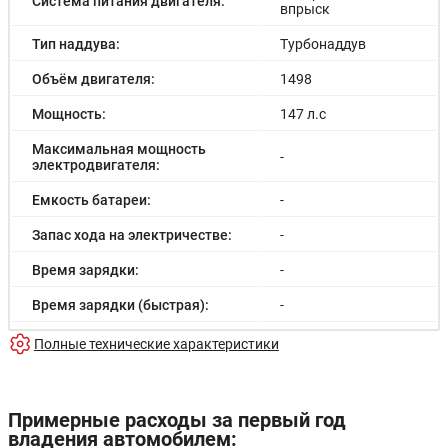
Система питания двигателя:
впрыск
Тип наддува:
Турбонаддув
Объём двигателя:
1498
Мощность:
147 л.с
Максимальная мощность
-
электродвигателя:
Емкость батареи:
-
Запас хода на электричестве:
-
Время зарядки:
-
Время зарядки (быстрая):
-
Разгон до 100км/час:
9.8 с
Полные технические характеристики
Максимальная скорость:
186 км/ч
Расход в городском цикле:
10.8/100км
Примерные расходы за первый год
владения автомобилем:
Расход в загородном цикле:
6.6/100км