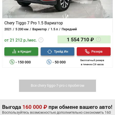
Chery Tiggo 7 Pro 1.5 Вариатор
2021
5 200 км
Вариатор
1.5 л
Передний
1 554 710 ₽
от 21 212 р./мес.
в Кредит
Трейд Ин
Резерв
Бесплатный резерв
- 150 000
- 50 000
в течении 24 часов
Все chery tiggo-7-pro с пробегом
Выгода
160 000 ₽
при обмене вашего авто!
Воспользуйтесь возможностью дополнительно сэкономить 160