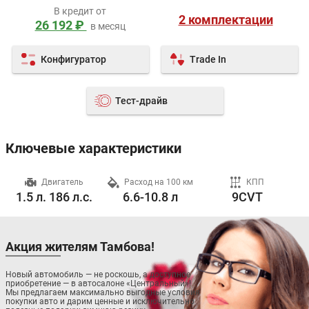
В кредит от
2 комплектации
26 192 ₽
в месяц
Конфигуратор
Trade In
Тест-драйв
Ключевые характеристики
ч
Двигатель
Расход на 100 км
КПП
1.5 л. 186 л.с.
6.6-10.8 л
9CVT
Акция жителям Тамбова!
Новый автомобиль — не роскошь, а доступное
приобретение — в автосалоне «Центральный»!
Мы предлагаем максимально выгодные условия
покупки авто и дарим ценные и исключительно