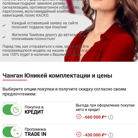
полезные подарки: зимнюю резину,
сигнализацию, противоугонное устройство,
парктроник, мультимедийный комплекс с
навигацией, полис КАСКО.
Каждый оставивший заявку на сайте
получает подарок при покупке!
Жителям Тамбова дорогу до автосалона
оплачиваем полностью!
Перед тем, как отправиться к нам, забронируйте
понравившуюся модель на нашем сайте, и тогда
она 100% будет в наличии к Вашему приезду.
Чанган Юникей комплектации и цены
Выберите опции покупки и получите скидку согласно своим
предпочтениям:
Выгода при оформлении покупки
Покупка в
авто в кредит
КРЕДИТ
660 000 ₽*
Программа
TRADE IN
430 000 ₽*