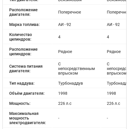
Расположение
Поперечное
Поперечно
двигателя:
Марка топлива:
АИ - 92
АИ - 92
Количество
4
4
цилиндров:
Расположение
Рядное
Рядное
цилиндров:
С
С
Система питания
непосредственным
непосредс
двигателя:
впрыском
впрыском
Тип наддува:
Турбонаддув
Турбонадд
Объём двигателя:
1998
1998
Мощность:
226 л.с
226 л.с
Максимальная
мощность
-
-
электродвигателя: