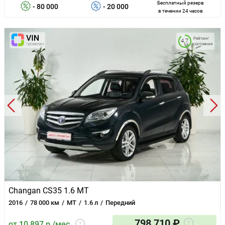
Бесплатный резерв
- 80 000
- 20 000
в течении 24 часов
Рейтинг
4.7
состояния
Changan CS35 1.6 MT
2016
78 000 км
MT
1.6 л
Передний
798 710 ₽
от 10 897 р./мес.