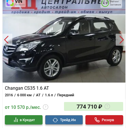
Рейтинг
4.9
состояния
Changan CS35 1.6 AT
2016
6 000 км
AT
1.6 л
Передний
774 710 ₽
от 10 570 р./мес.
в Кредит
Трейд Ин
Резерв