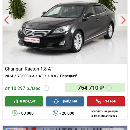
Changan Raeton 1.8 AT
2014
78 000 км
AT
1.8 л
Передний
754 710 ₽
от 10 297 р./мес.
в Кредит
Трейд Ин
Резерв
Бесплатный резерв
- 80 000
- 20 000
в течении 24 часов