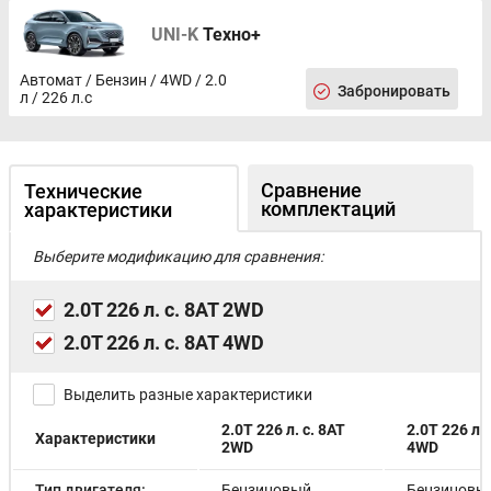
UNI-K
Техно+
Автомат / Бензин / 4WD / 2.0
Забронировать
л / 226 л.с
Сравнение
Технические
комплектаций
характеристики
Выберите модификацию для сравнения:
2.0T 226 л. с. 8AT 2WD
2.0T 226 л. с. 8AT 4WD
Выделить разные характеристики
2.0T 226 л. с. 8AT
2.0T 226 л. 
Характеристики
2WD
4WD
Тип двигателя:
Бензиновый
Бензиновы