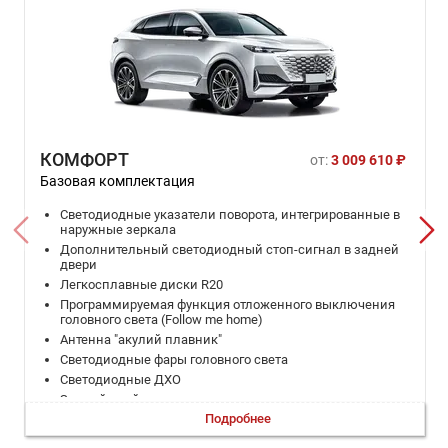
КОМФОРТ
от:
3 009 610 ₽
Базовая комплектация
Светодиодные указатели поворота, интегрированные в
наружные зеркала
Дополнительный светодиодный стоп-сигнал в задней
двери
Легкосплавные диски R20
Программируемая функция отложенного выключения
головного света (Follow me home)
Антенна "акулий плавник"
Светодиодные фары головного света
Светодиодные ДХО
Задний спойлер
Подробнее
Светодиодные указатели поворота
Серебристая окантовка боковых окон