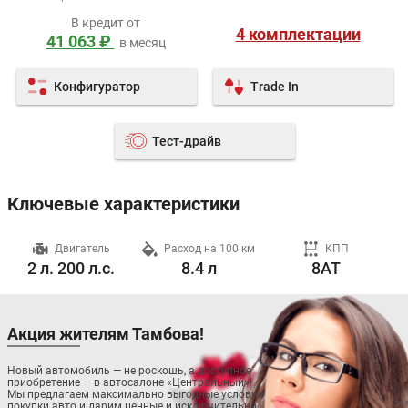
В кредит от
4 комплектации
41 063 ₽
в месяц
Конфигуратор
Trade In
Тест-драйв
Ключевые характеристики
ч
Двигатель
Расход на 100 км
КПП
2 л. 200 л.с.
8.4 л
8AT
Акция жителям Тамбова!
Новый автомобиль — не роскошь, а доступное
приобретение — в автосалоне «Центральный»!
Мы предлагаем максимально выгодные условия
покупки авто и дарим ценные и исключительно