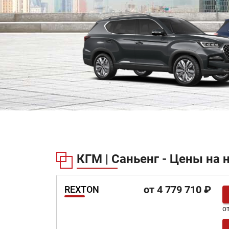
КГМ | Саньенг - Цены на
от 4 779 710 ₽
REXTON
о