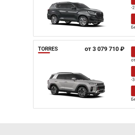
-
Б
от 3 079 710 ₽
TORRES
о
-
Б