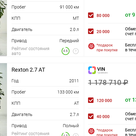
Пробег
91 000 км
от 9
80 000
КПП
MT
Обме
Двигатель
2.0 л
20 000
счет 
Привод
Передний
Бесп
*подарок
Рейтинг состояния
в теч
при покупке
4.6
авто
Rexton 2.7 AT
Год
2011
1 178 710 ₽
Пробег
133 000 км
от 1
120 000
КПП
AT
Обме
Двигатель
2.7 л
40 000
счет 
Привод
Полный
Бесп
*подарок
Рейтинг состояния
в теч
при покупке
4.5