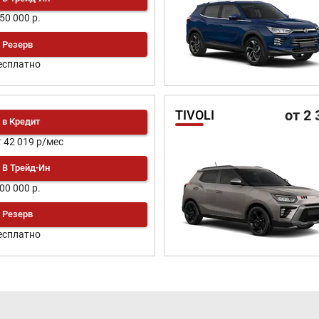
250 000 р.
Резерв
есплатно
от 2 
TIVOLI
в Кредит
т 42 019 р/мес
В Трейд-Ин
300 000 р.
Резерв
есплатно