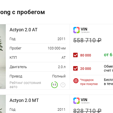
ong с пробегом
Actyon 2.0 AT
Год
2011
558 710 ₽
Пробег
103 000 км
от 6
80 000
КПП
AT
Обме
Двигатель
2.0 л
20 000
счет 
Привод
Полный
Бесп
*подарок
Рейтинг состояния
в теч
при покупке
4.6
авто
Actyon 2.0 MT
Год
2011
828 710 ₽