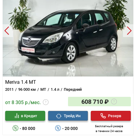
Meriva 1.4 MT
2011
96 000 км
MT
1.4 л
Передний
608 710 ₽
от 8 305 р./мес.
в Кредит
Трейд Ин
Резерв
Бесплатный резерв
- 80 000
- 20 000
в течении 24 часов