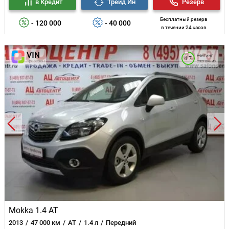
в Кредит
Трейд Ин
Резерв
Бесплатный резерв
- 120 000
- 40 000
в течении 24 часов
Рейтинг
4.7
состояния
Mokka 1.4 AT
2013
47 000 км
AT
1.4 л
Передний