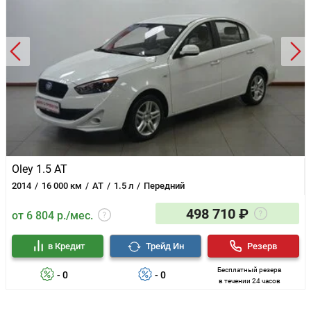
Oley 1.5 AT
2014
16 000 км
AT
1.5 л
Передний
498 710 ₽
от 6 804 р./мес.
в Кредит
Трейд Ин
Резерв
Бесплатный резерв
- 0
- 0
в течении 24 часов