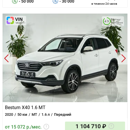
- 50 000
- 30 000
в течении 24 часов
Рейтинг
4.9
состояния
Besturn X40 1.6 MT
2020
50 км
MT
1.6 л
Передний
1 104 710 ₽
от 15 072 р./мес.