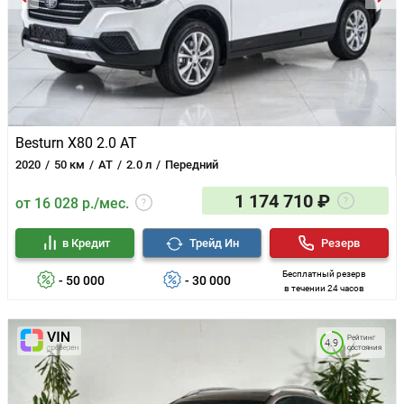
Besturn X80 2.0 AT
2020
50 км
AT
2.0 л
Передний
1 174 710 ₽
от 16 028 р./мес.
в Кредит
Трейд Ин
Резерв
Бесплатный резерв
- 50 000
- 30 000
в течении 24 часов
Рейтинг
4.9
состояния