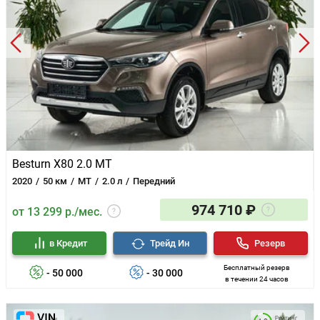
Besturn X80 2.0 MT
2020
50 км
MT
2.0 л
Передний
974 710 ₽
от 13 299 р./мес.
в Кредит
Трейд Ин
Резерв
Бесплатный резерв
- 50 000
- 30 000
в течении 24 часов
Рейтинг