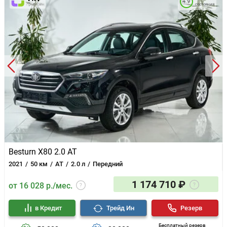
4.9
состояния
Besturn X80 2.0 AT
2021
50 км
AT
2.0 л
Передний
1 174 710 ₽
от 16 028 р./мес.
в Кредит
Трейд Ин
Резерв
Бесплатный резерв