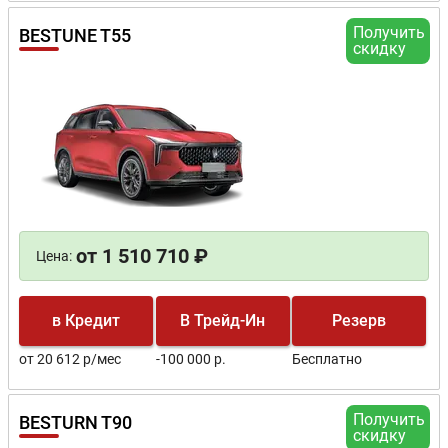
Получить
BESTUNE T55
скидку
от 1 510 710 ₽
Цена:
в Кредит
В Трейд-Ин
Резерв
от 20 612 р/мес
-100 000 р.
Бесплатно
Получить
BESTURN T90
скидку