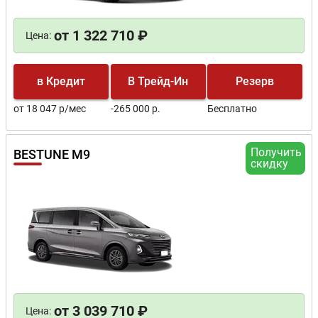
от 1 322 710 ₽
Цена:
в Кредит
В Трейд-Ин
Резерв
от 18 047 р/мес
-265 000 р.
Бесплатно
Получить
BESTUNE M9
скидку
от 3 039 710 ₽
Цена: