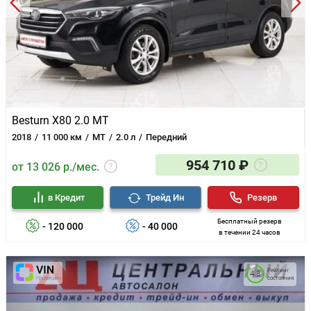
Besturn X80 2.0 MT
2018
11 000 км
MT
2.0 л
Передний
954 710 ₽
от 13 026 р./мес.
в Кредит
Трейд Ин
Резерв
Бесплатный резерв
- 120 000
- 40 000
в течении 24 часов
Рейтинг
4.8
состояния