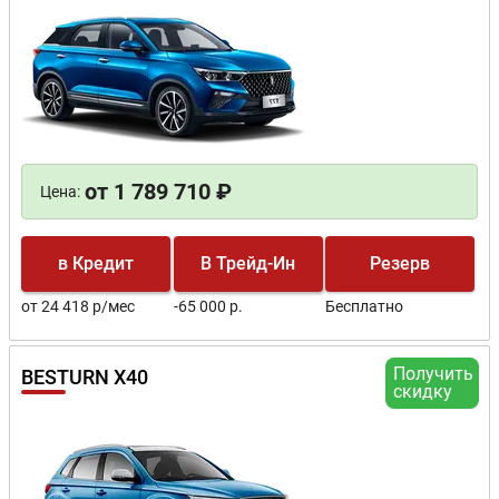
от 1 789 710 ₽
Цена:
в Кредит
В Трейд-Ин
Резерв
от 24 418 р/мес
-65 000 р.
Бесплатно
Получить
BESTURN X40
скидку