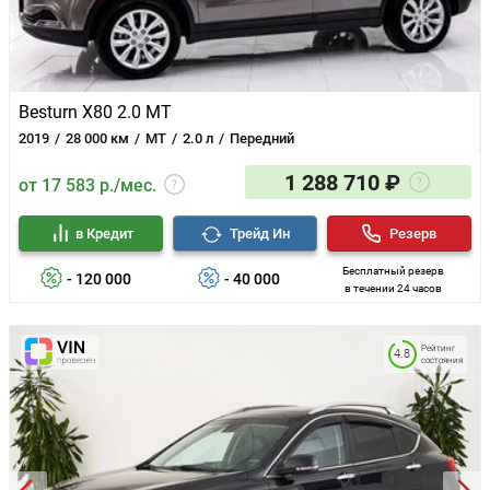
Besturn X80 2.0 MT
2019
28 000 км
MT
2.0 л
Передний
1 288 710 ₽
от 17 583 р./мес.
в Кредит
Трейд Ин
Резерв
Бесплатный резерв
- 120 000
- 40 000
в течении 24 часов
Рейтинг
4.8
состояния