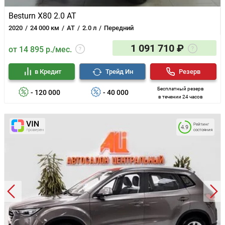
Besturn X80 2.0 AT
2020
24 000 км
AT
2.0 л
Передний
1 091 710 ₽
от 14 895 р./мес.
в Кредит
Трейд Ин
Резерв
Бесплатный резерв
- 120 000
- 40 000
в течении 24 часов
Рейтинг
4.9
состояния